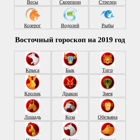
Весы
Скорпион
Стрелец
Козерог
Водолей
Рыбы
Восточный гороскоп на 2019 год
Крыса
Бык
Тигр
Кролик
Дракон
Змея
Лошадь
Коза
Обезьяна