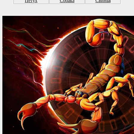
Петух
Собака
Свинья