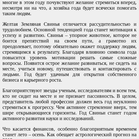
многие в этом году почувствуют желание стремиться вперед,
несмотря ни на что, а хозяйка года будет всячески помогать
таким людям.
Желтая Земляная Свинья отличается рассудительностью и
трудолюбием. Основной тенденцией года станет мотивация к
успеху и развитию. Свинья – упорное животное, которое не
боится препятствий на своем пути, а грамотно их
преодолевает, поэтому обязательно окажет поддержку людям,
стремящимся к результату. Благодаря влиянию символа года
повысится уровень мотивации решать самые сложные
вопросы. Появится острое желание развиваться, не сидеть на
месте, учиться новому, путешествовать и контактировать с
людьми. Год будет удачным для открытия собственного
бизнеса и карьерного роста.
Благоприятствуют звезды ученым, исследователям и всем тем,
кто не сидит на месте и не признает пассивность. В целом,
представитель любой профессии должен весь год неуклонно
стремиться к прогрессу. Чем активнее стремление вверх, тем
шире открывающиеся горизонты. Год Свиньи станет годом
активного развития науки и исследований.
Что касается финансов, особенно благоприятным временем
станет лето – осень. Как обещает астрологический прогноз на