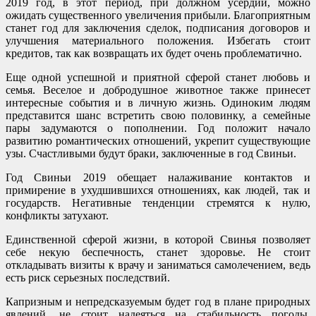
2019 год, в этот период, при должном усердии, можно
ожидать существенного увеличения прибыли. Благоприятным
станет год для заключения сделок, подписания договоров и
улучшения материального положения. Избегать стоит
кредитов, так как возвращать их будет очень проблематично.
Еще одной успешной и приятной сферой станет любовь и
семья. Веселое и добродушное животное также принесет
интересные события и в личную жизнь. Одиноким людям
представится шанс встретить свою половинку, а семейные
пары задумаются о пополнении. Год положит начало
развитию романтических отношений, укрепит существующие
узы. Счастливыми будут браки, заключенные в год Свиньи.
Год Свиньи 2019 обещает налаживание контактов и
примирение в ухудшившихся отношениях, как людей, так и
государств. Негативные тенденции стремятся к нулю,
конфликты затухают.
Единственной сферой жизни, в которой Свинья позволяет
себе некую беспечность, станет здоровье. Не стоит
откладывать визиты к врачу и заниматься самолечением, ведь
есть риск серьезных последствий.
Капризным и непредсказуемым будет год в плане природных
явлений, не стоит надеяться на стабильность погоды.