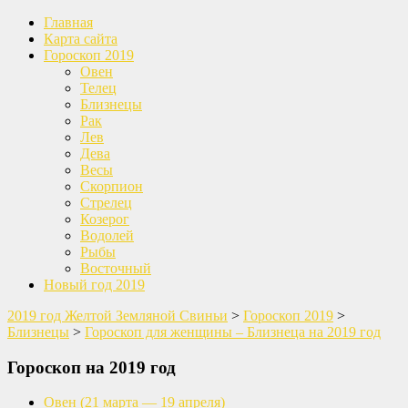
Главная
Карта сайта
Гороскоп 2019
Овен
Телец
Близнецы
Рак
Лев
Дева
Весы
Скорпион
Стрелец
Козерог
Водолей
Рыбы
Восточный
Новый год 2019
2019 год Желтой Земляной Свиньи
>
Гороскоп 2019
>
Близнецы
>
Гороскоп для женщины – Близнеца на 2019 год
Гороскоп на 2019 год
Овен
(21 марта — 19 апреля)