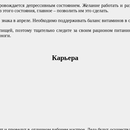
ровождается депрессивным состоянием. Желание работать и раз
 этого состояния, главное – позволить им это сделать.
 знака в апреле. Необходимо поддерживать баланс витаминов в 
 пищей, поэтому тщательно следите за своим рационом питания
 ноги.
Карьера
ят и проведут в отличном рабочем настрое. Дела будут осуществл