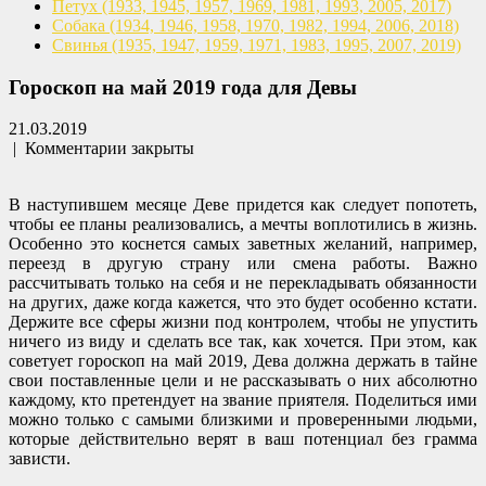
Петух
(1933, 1945, 1957, 1969,
1981, 1993, 2005, 2017)
Собака
(1934, 1946, 1958, 1970,
1982, 1994, 2006, 2018)
Свинья
(1935, 1947, 1959, 1971,
1983, 1995, 2007, 2019)
Гороскоп на май 2019 года для Девы
21.03.2019
|
Комментарии закрыты
В наступившем месяце Деве придется как следует попотеть,
чтобы ее планы реализовались, а мечты воплотились в жизнь.
Особенно это коснется самых заветных желаний, например,
переезд в другую страну или смена работы. Важно
рассчитывать только на себя и не перекладывать обязанности
на других, даже когда кажется, что это будет особенно кстати.
Держите все сферы жизни под контролем, чтобы не упустить
ничего из виду и сделать все так, как хочется. При этом, как
советует гороскоп на май 2019, Дева должна держать в тайне
свои поставленные цели и не рассказывать о них абсолютно
каждому, кто претендует на звание приятеля. Поделиться ими
можно только с самыми близкими и проверенными людьми,
которые действительно верят в ваш потенциал без грамма
зависти.