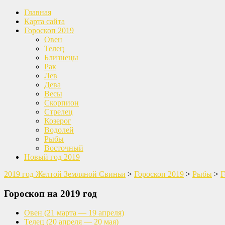
Главная
Карта сайта
Гороскоп 2019
Овен
Телец
Близнецы
Рак
Лев
Дева
Весы
Скорпион
Стрелец
Козерог
Водолей
Рыбы
Восточный
Новый год 2019
2019 год Желтой Земляной Свиньи
>
Гороскоп 2019
>
Рыбы
>
Г
Гороскоп на 2019 год
Овен
(21 марта — 19 апреля)
Телец
(20 апреля — 20 мая)