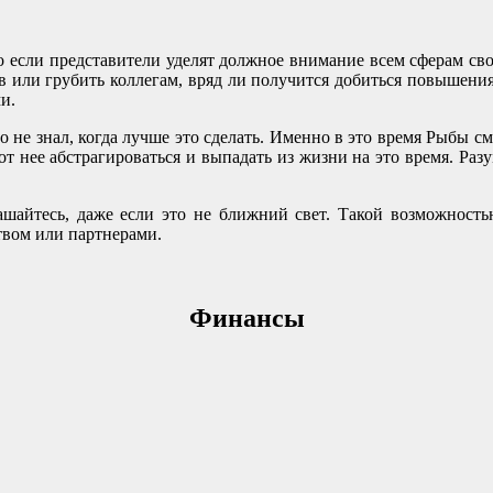
ко если представители уделят должное внимание всем сферам св
сов или грубить коллегам, вряд ли получится добиться повышени
и.
но не знал, когда лучше это сделать. Именно в это время Рыбы см
 от нее абстрагироваться и выпадать из жизни на это время. Раз
ашайтесь, даже если это не ближний свет. Такой возможность
твом или партнерами.
Финансы