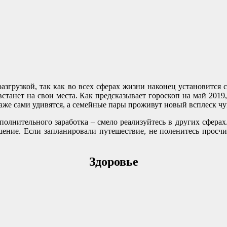
грузкой, так как во всех сферах жизни наконец установится ст
е встанет на свои места. Как предсказывает гороскоп на май 2
аже сами удивятся, а семейные пары проживут новый всплеск чув
олнительного заработка – смело реализуйтесь в других сферах.
ение. Если запланировали путешествие, не поленитесь просчи
Здоровье