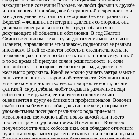
находящиеся в созвездии Водолея, не любят фальши в дружбе
и отношениях. Они обладают безграничной искренностью и
всегда наделены настоящими эмоциями без наигранности.
Водолей – женщина не потерпит давления со стороны, она
довольно своенравная особа. Без труда избавится от
докучающего ей общества и обстановки. В год Желтой
Свиньи женщинам звезды сулят достижения многих высот.
Планеты, управляющие этим знаком, подвергают ее разным
ипостасям. В ней сочетается робость и стеснительность, не
позволяющая ей приспособиться к той или иной ситуации. И
в то же время ей присуща сила и решительность, и, если
понадобится, – преодолевая любые преграды, достигнет
желаемого результата. Какой ее можно увидеть завтра зависит
лишь от внешних факторов и обстоятельств. Женщины под
этим знаком личности творческой направленности, богаты
фантазий, скрупулёзны, любят создавать различные вещи
собственными руками, ее творчество положительно
оценивается в кругу ее близких и профессионалов. Водолеи
слабого пола безумно любят дальние поездки, с огромным
удовольствием посещают различного рода приемы и
мероприятия, где можно найти новых друзей или просто
провести время с удовольствием. Из женщин – Водолеев
получаются отличные собеседники, они обладают отличным
чувством юмора, могут развеселить компанию любой шуткой.