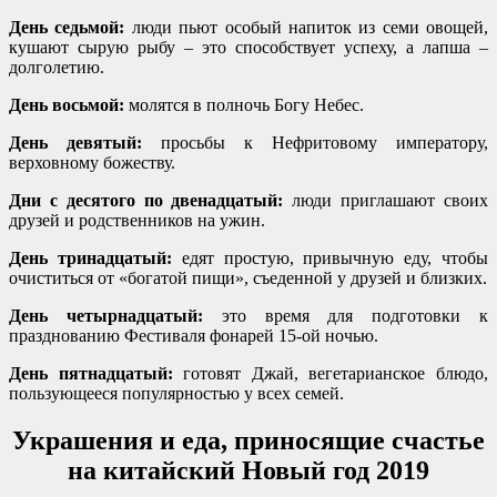
День седьмой:
люди пьют особый напиток из семи овощей,
кушают сырую рыбу – это способствует успеху, а лапша –
долголетию.
День восьмой:
молятся в полночь Богу Небес.
День девятый:
просьбы к Нефритовому императору,
верховному божеству.
Дни с десятого по двенадцатый:
люди приглашают своих
друзей и родственников на ужин.
День тринадцатый:
едят простую, привычную еду, чтобы
очиститься от «богатой пищи», съеденной у друзей и близких.
День четырнадцатый:
это время для подготовки к
празднованию Фестиваля фонарей 15-ой ночью.
День пятнадцатый:
готовят Джай, вегетарианское блюдо,
пользующееся популярностью у всех семей.
Украшения и еда, приносящие счастье
на китайский Новый год 2019