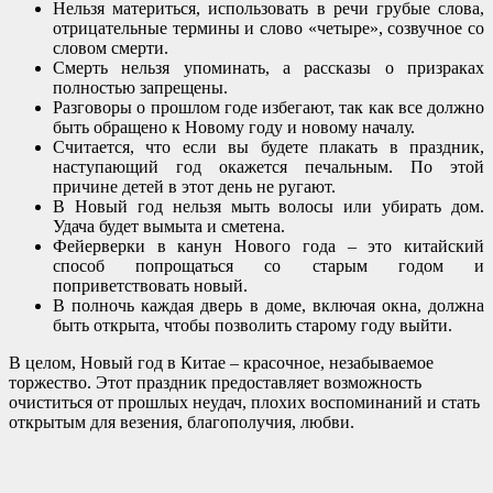
Нельзя материться, использовать в речи грубые слова,
отрицательные термины и слово «четыре», созвучное со
словом смерти.
Смерть нельзя упоминать, а рассказы о призраках
полностью запрещены.
Разговоры о прошлом годе избегают, так как все должно
быть обращено к Новому году и новому началу.
Считается, что если вы будете плакать в праздник,
наступающий год окажется печальным. По этой
причине детей в этот день не ругают.
В Новый год нельзя мыть волосы или убирать дом.
Удача будет вымыта и сметена.
Фейерверки в канун Нового года – это китайский
способ попрощаться со старым годом и
поприветствовать новый.
В полночь каждая дверь в доме, включая окна, должна
быть открыта, чтобы позволить старому году выйти.
В целом, Новый год в Китае – красочное, незабываемое
торжество. Этот праздник предоставляет возможность
очиститься от прошлых неудач, плохих воспоминаний и стать
открытым для везения, благополучия, любви.