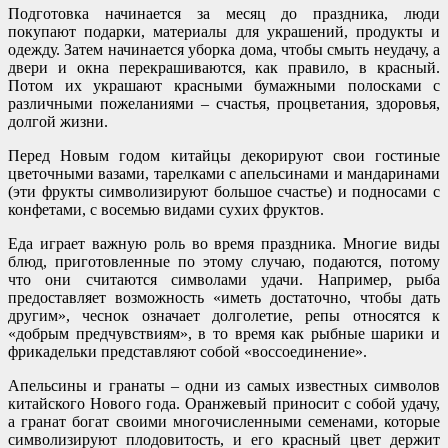
Подготовка начинается за месяц до праздника, люди
покупают подарки, материалы для украшений, продукты и
одежду. Затем начинается уборка дома, чтобы смыть неудачу, а
двери и окна перекрашиваются, как правило, в красный.
Потом их украшают красными бумажными полосками с
различными пожеланиями – счастья, процветания, здоровья,
долгой жизни.
Перед Новым годом китайцы декорируют свои гостиные
цветочными вазами, тарелками с апельсинами и мандаринами
(эти фрукты символизируют большое счастье) и подносами с
конфетами, с восемью видами сухих фруктов.
Еда играет важную роль во время праздника. Многие виды
блюд, приготовленные по этому случаю, подаются, потому
что они считаются символами удачи. Например, рыба
предоставляет возможность «иметь достаточно, чтобы дать
другим», чеснок означает долголетие, репы относятся к
«добрым предчувствиям», в то время как рыбные шарики и
фрикадельки представляют собой «воссоединение».
Апельсины и гранаты – одни из самых известных символов
китайского Нового года. Оранжевый приносит с собой удачу,
а гранат богат своими многочисленными семенами, которые
символизируют плодовитость, и его красный цвет держит